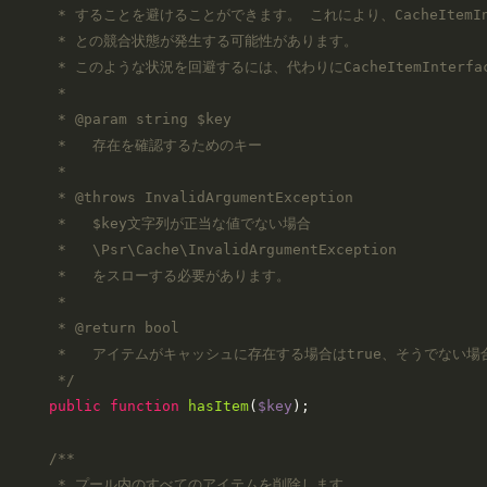
     * することを避けることができます。 これにより、CacheItemInter
     * との競合状態が発生する可能性があります。

     * このような状況を回避するには、代わりにCacheItemInterfac
     *

     * 
@param
 string $key

     *   存在を確認するためのキー

     *

     * 
@throws
 InvalidArgumentException

     *   $key文字列が正当な値でない場合

     *   \Psr\Cache\InvalidArgumentException

     *   をスローする必要があります。

     *

     * 
@return
 bool

     *   アイテムがキャッシュに存在する場合はtrue、そうでない場合は
     */
public
function
hasItem
(
$key
)
;

/**

     * プール内のすべてのアイテムを削除します。
