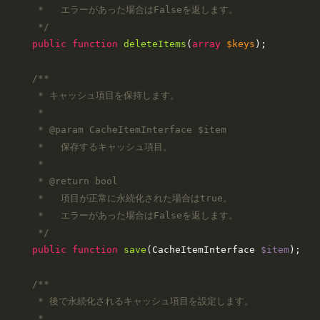
     *   エラーがあった場合はFalseを返します。

     */
public
function
deleteItems
(
array
$keys
)
;

/**

     * キャッシュ項目を保持します。

     *

     * 
@param
 CacheItemInterface $item

     *   保存するキャッシュ項目。

     *

     * 
@return
 bool

     *   項目が正常に永続化された場合はtrue。

     *   エラーがあった場合はFalseを返します。

     */
public
function
save
(
CacheItemInterface 
$item
)
;

/**

     * 後で永続化されるキャッシュ項目を設定します。

     *
