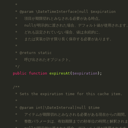
     *

     * 
@param
 \DateTimeInterface|null $expiration

     *   項目が期限切れとみなされる必要がある時点。

     *   nullが明示的に渡された場合、デフォルト値が使用されます。
     *   どれも設定されていない場合、値は永続的に、

     *   または実装が許す限り長く保存する必要があります。

     *

     * 
@return
 static

     *   呼び出されたオブジェクト。

     */
public
function
expiresAt
(
$expiration
)
;

/**

     * Sets the expiration time for this cache item.

     *

     * 
@param
 int|\DateInterval|null $time

     *   アイテムが期限切れとみなされる必要がある現在からの期間。
     *   整数パラメータは、有効期限までの秒単位の時間と解釈されま