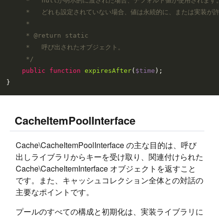
     *   nullが明示的に渡された場合、デフォルト値が使用されます。
     *   どれも設定されていない場合、値は永続的に、または実装が
     *

     * 
@return
 static

     *   呼び出されたオブジェクト。

     */
public
function
expiresAfter
(
$time
)
;

CacheItemPoolInterface
Cache\CacheItemPoolInterface の主な目的は、呼び
出しライブラリからキーを受け取り、関連付けられた
Cache\CacheItemInterface オブジェクトを返すこと
です。また、キャッシュコレクション全体との対話の
主要なポイントです。
プールのすべての構成と初期化は、実装ライブラリに