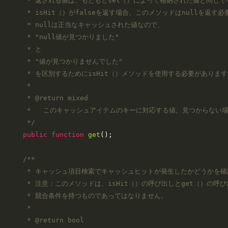
     * 返される値は、もともとset（）によって格納された値と同じで
     * isHit（）がfalseを返す場合、このメソッドはnullを返す必
     * nullは正当なキャッシュされた値なので、

     * "null値が見つかりました"

     * と

     * "値が見つかりませんでした"

     * を区別するためにisHit（）メソッドを使用する必要があります
     *

     * 
@return
 mixed

     *   このキャッシュアイテムのキーに対応する値。見つからない場合
     */
public
function
get
(
)
;

/**

     * キャッシュ項目検索でキャッシュヒットが発生したかどうかを確
     * 注意：このメソッドは、isHit（）の呼び出しとget（）の呼び
     * 競合条件を持つものであってはなりません。

     *

     * 
@return
 bool
