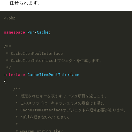
任せられます。
<?php
namespace
Psr
\
Cache
;

/**

 * CacheItemPoolInterface

 * CacheItemInterfaceオブジェクトを生成します。

 */
interface
CacheItemPoolInterface
{

/**

     * 指定されたキーを表すキャッシュ項目を返します。

     * このメソッドは、キャッシュミスの場合でも常に

     * CacheItemInterfaceオブジェクトを返す必要があります。

     * nullを返さないでください。

     *

     * 
@param
 string $key
