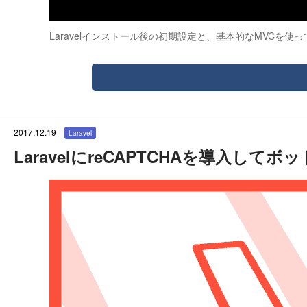
Laravelインストール後の初期設定と、基本的なMVCを使っ
2017.12.19
Laravel
LaravelにreCAPTCHAを導入