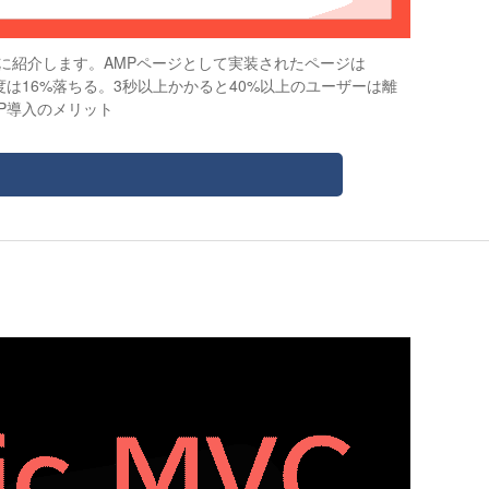
共に紹介します。AMPページとして実装されたページは
は16%落ちる。3秒以上かかると40%以上のユーザーは離
P導入のメリット