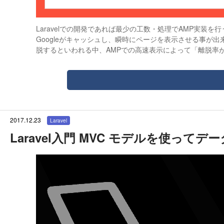
Laravelでの開発であれば最少の工数・処理でAMP実
Googleがキャッシュし、瞬時にページを表示させる事が
脱するといわれる中、AMPでの高速表示によって「離脱率
2017.12.23
Laravel
Laravel入門 MVC モデルを使っ