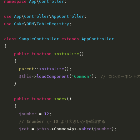
namespace
App
\
Controller
;

use
App
\
Controller
\
AppController
use
Cake
\
ORM
\
TableRegistry
;

class
SampleController
extends
AppController
{

public
function
initialize
(
)

{

parent
::
initialize
();

$this
->
loadComponent
(
'Common'
);　
// コンポーネント
    }

public
function
index
(
)

{

$number
 = 
12
;

// $number が 10 より大きいかを確認する
$ret
 = 
$this
->CommonApi->
abcd
(
$number
);
