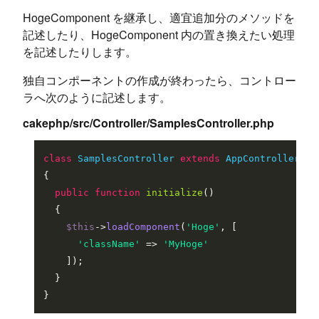
HogeComponent を継承し、適宜追加分のメソッドを
記述したり、HogeComponent 内の置き換えたい処理
を記述したりします。
独自コンポーネントの作成が終わったら、コントロー
ラへ次のように記述します。
cakephp/src/Controller/SamplesController.php
class
SamplesController
extends
AppController
{

public
function
initialize
(
)

{

$this
->
loadComponent
(
'Hoge'
, [

'className'
 => 
'MyHoge'
    ]);

  }
