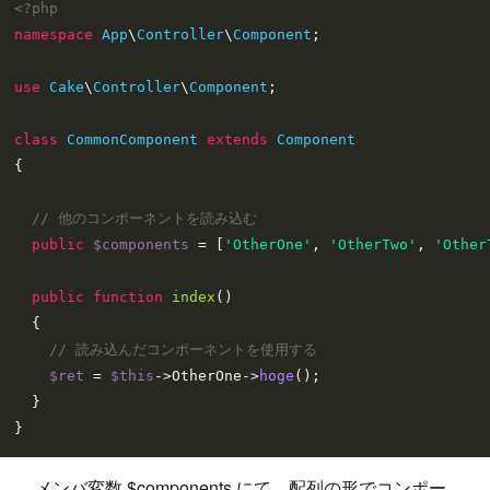
<?php
namespace
App
\
Controller
\
Component
;

use
Cake
\
Controller
\
Component
;

class
CommonComponent
extends
Component
{

// 他のコンポーネントを読み込む
public
$components
 = [
'OtherOne'
, 
'OtherTwo'
, 
'Other
public
function
index
(
)

{

// 読み込んだコンポーネントを使用する
$ret
 = 
$this
->OtherOne->
hoge
();

  }

メンバ変数 $components にて、配列の形でコンポー