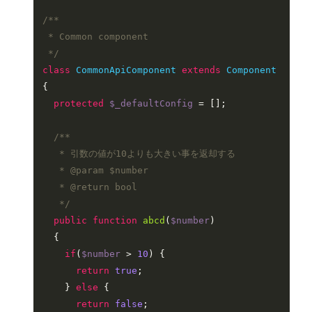
/**

 * Common component

 */
class
CommonApiComponent
extends
Component
{

protected
$_defaultConfig
 = [];

/**

   * 引数の値が10よりも大きい事を返却する

   * 
@param
 $number

   * 
@return
 bool

   */
public
function
abcd
(
$number
)

{

if
(
$number
 > 
10
) {

return
true
;

    } 
else
 {

return
false
;
