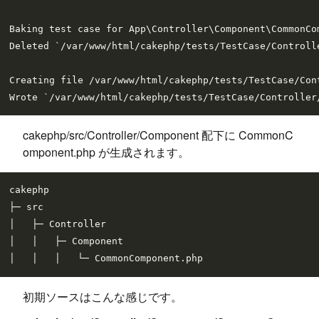
Baking test case for App\Controller\Component\CommonCom
Deleted `/var/www/html/cakephp/tests/TestCase/Controlle
Creating file /var/www/html/cakephp/tests/TestCase/Con
cakephp/src/Controller/Component 配下に CommonC
omponent.php が生成されます。
cakephp

├─ src

│   ├─ Controller

│   │   ├─ Component

初期ソースはこんな感じです。