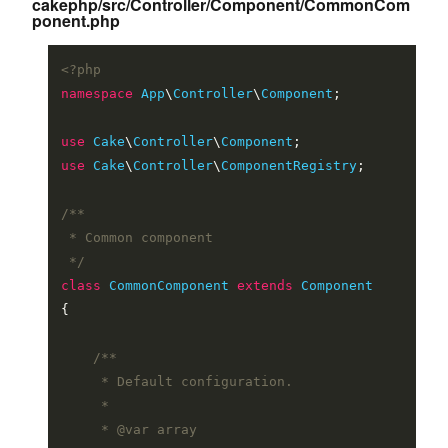
cakephp/src/Controller/Component/CommonCom
ponent.php
<?php
namespace
App
\
Controller
\
Component
;

use
Cake
\
Controller
\
Component
use
Cake
\
Controller
\
ComponentRegistry
;

/**

 * Common component

 */
class
CommonComponent
extends
Component
{

/**

     * Default configuration.

     *

     * 
@var
 array
