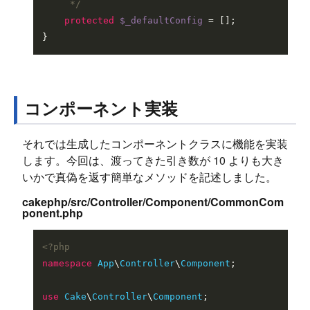
     */
protected
$_defaultConfig
 = [];

コンポーネント実装
それでは生成したコンポーネントクラスに機能を実装
します。今回は、渡ってきた引き数が 10 よりも大き
いかで真偽を返す簡単なメソッドを記述しました。
cakephp/src/Controller/Component/CommonCom
ponent.php
<?php
namespace
App
\
Controller
\
Component
;

use
Cake
\
Controller
\
Component
;
