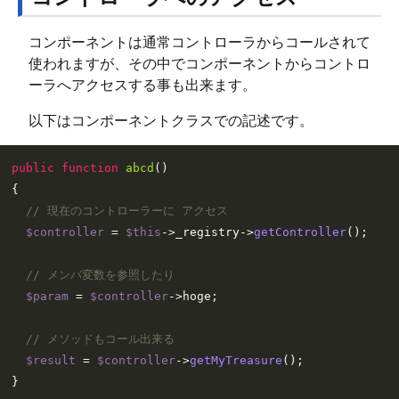
コンポーネントは通常コントローラからコールされて
使われますが、その中でコンポーネントからコントロ
ーラへアクセスする事も出来ます。
以下はコンポーネントクラスでの記述です。
public
function
abcd
(
{

// 現在のコントローラーに アクセス
$controller
 = 
$this
->_registry->
getController
();

// メンバ変数を参照したり
$param
 = 
$controller
->hoge;

// メソッドもコール出来る
$result
 = 
$controller
->
getMyTreasure
();
