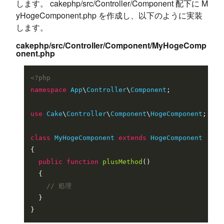
します。 cakephp/src/Controller/Component 配下に M
yHogeComponent.php を作成し、以下のように実装
します。
cakephp/src/Controller/Component/MyHogeComp
onent.php
<?php
namespace
App
\
Controller
\
Component
;

use
Cake
\
Controller
\
Component
\
HogeComponent
;

class
MyHogeComponent
extends
HogeComponent
{

public
function
plusMethod
(
)

{

// 処理
  }
