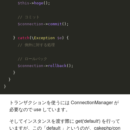
$this
->
hoge
();

// コミット
$connection
->
commit
();

    } 
catch
(\
Exception
$e
) {

// 例外に対する処理
// ロールバック
$connection
->
rollback
();

    }

  }

トランザクションを使うには ConnectionManager が
必要なので use しています。
そしてインスタンスを渡す際に get('default') を行って
いますが、この「default 」というのが、cakephp/con