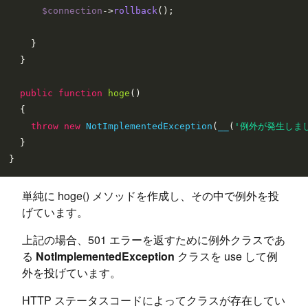
$connection
->
rollback
();

    }

  }

public
function
hoge
(
)

{

throw
new
NotImplementedException
(
__
(
'例外が発生しま
  }

単純に hoge() メソッドを作成し、その中で例外を投
げています。
上記の場合、501 エラーを返すために例外クラスであ
る
NotImplementedException
クラスを use して例
外を投げています。
HTTP ステータスコードによってクラスが存在してい