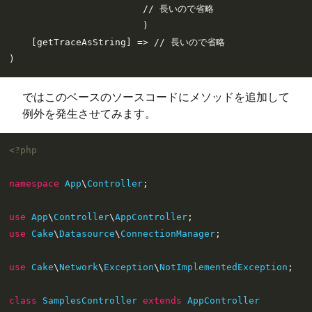
                        // 長いので省略

                        )

    [getTraceAsString] => // 長いので省略

ではこのベースのソースコードにメソッドを追加して
例外を発生させてみます。
<?php
namespace
App
\
Controller
;

use
App
\
Controller
\
AppController
use
Cake
\
Datasource
\
ConnectionManager
;

use
Cake
\
Network
\
Exception
\
NotImplementedException
;

class
SamplesController
extends
AppController