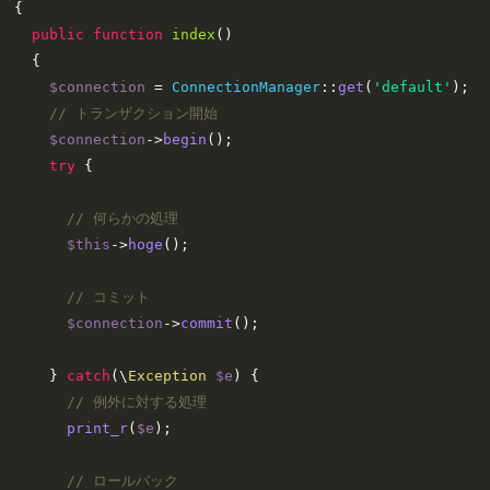
{

public
function
index
(
)

{

$connection
 = 
ConnectionManager
::
get
(
'default'
);

// トランザクション開始
$connection
->
begin
();

try
 {

// 何らかの処理
$this
->
hoge
();

// コミット
$connection
->
commit
();

    } 
catch
(\
Exception
$e
) {

// 例外に対する処理
print_r
(
$e
);

// ロールバック