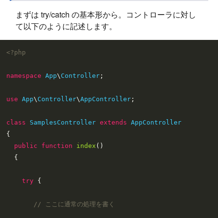
まずは try/catch の基本形から。コントローラに対し
て以下のように記述します。
<?php
namespace
App
\
Controller
;

use
App
\
Controller
\
AppController
;

class
SamplesController
extends
AppController
{

public
function
index
(
)

{

try
 {

// ここに通常の処理を書く