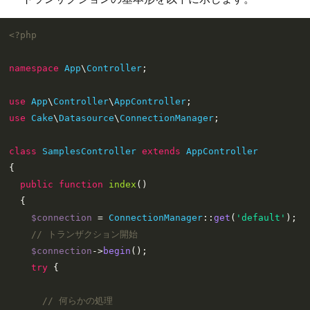
<?php
namespace
App
\
Controller
;

use
App
\
Controller
\
AppController
use
Cake
\
Datasource
\
ConnectionManager
;

class
SamplesController
extends
AppController
{

public
function
index
(
)

{

$connection
 = 
ConnectionManager
::
get
(
'default'
);

// トランザクション開始
$connection
->
begin
();

try
 {

// 何らかの処理