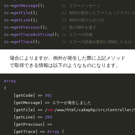
$e
->
getMessage
();       
// エラーメッセージ
$e
->
getFile
();          
// 例外が発生したファイル（クラス）
$e
->
getLine
();          
// 例外が投げられた行
$e
->
getPrevious
();      
// 前の例外を返す
$e
->
getTraceAsString
(); 
// エラーの詳細
$e
->
getTrace
();         
// エラーの詳細を配列に格納したもの
場合によりますが、例外が発生した際に上記メソッド
で取得できる情報は以下のようなものになります。
Array
(

    [getCode] => 
501
    [getMessage] => エラーが発生しました

    [getFile] => /
var
/www/html/cakephp/src/Controller/
    [getLine] => 
203
    [getPrevious] => 

    [getTrace] => 
Array
 (
