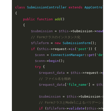
class
SubmissionController
extends
AppController
{

public
function
add
(
)

{

$submission
 = 
$this
->Submission->
newEnti
// Formクラスのインスタンス化
$fileform
 = 
new
SubmissionForm
();

if
 (
$this
->request->
is
(
'post'
)) {

$conn
 = 
ConnectionManager
::
get
(
'defaul
$conn
->
begin
();

try
 {

$request_data
 = 
$this
->request->
getD
// ファイル名を格納
$request_data
[
'file_name'
] = 
$this
->
$submission
 = 
$this
->Submission->
pat
// FormクラスとModelによるバリデーション
if
 (
$fileform
->
validate
(
$this
->reque