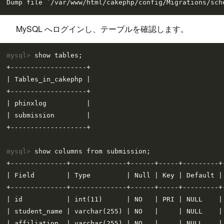
MySQL へログインし、テーブルを確認します。
mysql> 
show tables;
+-------------------+

| Tables_in_cakephp |

+-------------------+

| phinxlog          |

| submission        |

mysql> 
show columns from submission;
+--------------+--------------+------+-----+---------+-
| Field        | Type         | Null | Key | Default | 
+--------------+--------------+------+-----+---------+-
| id           | int(11)      | NO   | PRI | NULL    | 
| student_name | varchar(255) | NO   |     | NULL    | 
| affiliation  | varchar(255) | NO   |     | NULL    | 