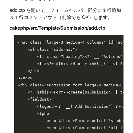
add.ctp を開いて、フォームヘルパー部分に１行追加
＆１行コメントアウト（削除でも OK）します。
cakephp/src/Template/Submission/add.ctp
<nav class="large-3 medium-4 columns" id="actions
    <ul class="side-nav">

        <li class="heading"><?= __('Actions') ?><
        <li><?= $this->Html->link(__('List Submi
    </ul>

</nav>

<div class="submission form large-9 medium-8 colu
    <?= $this->Form->create($submission, ['type' 
    <fieldset>

        <legend><?= __('Add Submission') ?></lege
        <?php

            echo $this->Form->control('student_na
            echo $this->Form->control('affiliatio