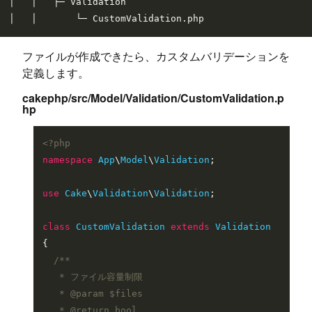
│   │   ├─ Validation

ファイルが作成できたら、カスタムバリデーションを
定義します。
cakephp/src/Model/Validation/CustomValidation.p
hp
<?php
namespace
App
\
Model
\
Validation
;

use
Cake
\
Validation
\
Validation
;

class
CustomValidation
extends
Validation
{

/**

   * ファイル容量制限

   * 
@param
 $files

   * 
@return
 bool
