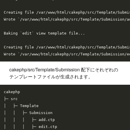
Creating file /var/www/html/cakephp/src/Template/Submis
Wrote `/var/www/html/cakephp/src/Template/Submission/ad
Baking `edit` view template file...

Creating file /var/www/html/cakephp/src/Template/Submis
cakephp/src/Template/Submission 配下にそれぞれの
テンプレートファイルが生成されます。
cakephp

├─ src

│   ├─ Template

│   │   ├─ Submission

│   │   │   ├─ add.ctp

│   │   │   ├─ edit.ctp
