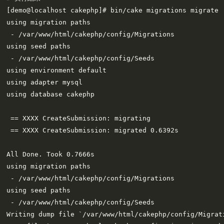
[demo@localhost cakephp]# bin/cake migrations migrate

using migration paths 

 - /var/www/html/cakephp/config/Migrations

using seed paths 

 - /var/www/html/cakephp/config/Seeds

using environment default

using adapter mysql

using database cakephp

 == XXXX CreateSubmission: migrating

 == XXXX CreateSubmission: migrated 0.6392s

All Done. Took 0.7666s

using migration paths 

 - /var/www/html/cakephp/config/Migrations

using seed paths 

 - /var/www/html/cakephp/config/Seeds

Writing dump file `/var/www/html/cakephp/config/Migrat