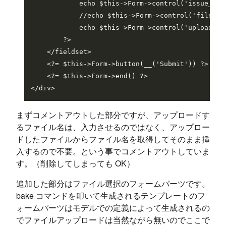
            echo $this->Form->control('issue_name
            //echo $this->Form->control('file_
            echo $this->Form->control('upload_f
        ?>

    </fieldset>

    <?= $this->Form->button(__('Submit')) ?>

    <?= $this->Form->end() ?>

まずコメントアウトした部分ですが、アップロードす
るファイル名は、入力させるのではなく、アップロー
ドしたファイルからファイル名を取得してそのまま挿
入するので不要。という事でコメントアウトしていま
す。（削除してしまっても OK）
追加した部分はファイル選択のフォームパーツです。
bake コマンドを叩いて生成されるテンプレートのフ
ォームパーツはモデルでの定義によって生成されるの
でファイルアップロードは当然ながら無いのでここで