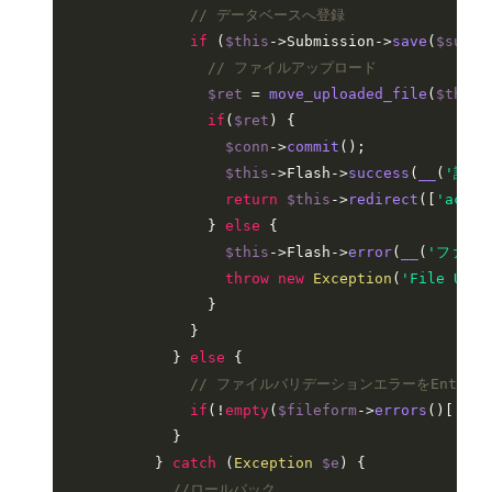
// データベースへ登録
if
 (
$this
->Submission->
save
(
$submi
// ファイルアップロード
$ret
 = 
move_uploaded_file
(
$this
-
if
(
$ret
) {

$conn
->
commit
();

$this
->Flash->
success
(
__
(
'課題
return
$this
->
redirect
([
'actio
                } 
else
 {

$this
->Flash->
error
(
__
(
'ファイ
throw
new
Exception
(
'File Uplo
                }

              }

            } 
else
 {

// ファイルバリデーションエラーをEntity
if
(!
empty
(
$fileform
->
errors
()[
'upl
            }

          } 
catch
 (
Exception
$e
) {

//ロールバック