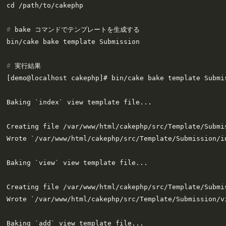
# 
bake コマンドでテンプレートを生成する
# 
実行結果
[demo@localhost cakephp]# bin/cake bake template Submis
Baking `index` view template file...

Creating file /var/www/html/cakephp/src/Template/Submis
Wrote `/var/www/html/cakephp/src/Template/Submission/in
Baking `view` view template file...

Creating file /var/www/html/cakephp/src/Template/Submis
Wrote `/var/www/html/cakephp/src/Template/Submission/vi
Baking `add` view template file...
