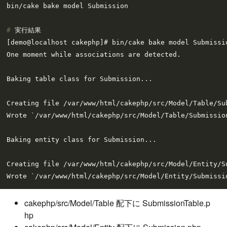
# 
実行結果
[demo@localhost cakephp]# bin/cake bake model Submissio
One moment while associations are detected.

Baking table class for Submission...

Creating file /var/www/html/cakephp/src/Model/Table/Sub
Wrote `/var/www/html/cakephp/src/Model/Table/Submission
Baking entity class for Submission...

Creating file /var/www/html/cakephp/src/Model/Entity/Su
cakephp/src/Model/Table 配下に SubmissionTable.p
hp