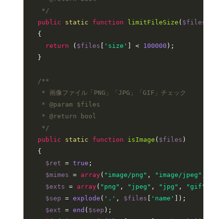
   */
public
static
function
limitFileSize
(
$files
)

{

return
 (
$files
[
'size'
] < 
100000
);

  }

/**

   * 画像ファイル「PNG」「JPG」「GIF」チェック

   * 
@param
 $files

   * 
@return
 bool

   */
public
static
function
isImage
(
$files
)

{

$ret
 = 
true
;

$mimes
 = 
array
(
"image/png"
, 
"image/jpeg"
, 
"i
$exts
 = 
array
(
"png"
, 
"jpeg"
, 
"jpg"
, 
"gif"
);

$sep
 = 
explode
(
'.'
, 
$files
[
'name'
]);

$ext
 = 
end
(
$sep
);
