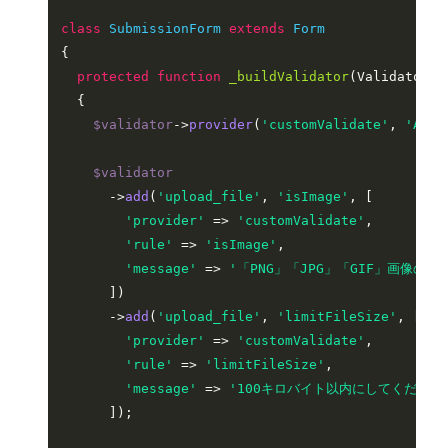
class
SubmissionForm
extends
Form
{

protected
function
_buildValidator
(
Validator 
$
{

$validator
->
provider
(
'customValidate'
, 
'App\
$validator
      ->
add
(
'upload_file'
, 
'isImage'
, [

'provider'
 => 
'customValidate'
,

'rule'
 => 
'isImage'
,

'message'
 => 
'「PNG」「JPG」「GIF」画像の
      ])

      ->
add
(
'upload_file'
, 
'limitFileSize'
, [

'provider'
 => 
'customValidate'
,

'rule'
 => 
'limitFileSize'
,

'message'
 => 
'100キロバイト以内にしてください
      ]);
