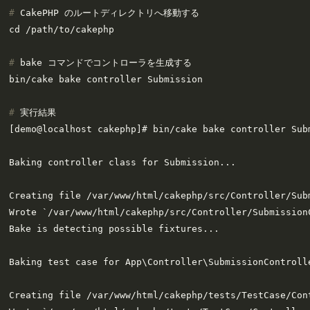
# 
CakePHP のルートディレクトリへ移動する
# 
bake コマンドでコントローラを生成する
# 
実行結果
[demo@localhost cakephp]# bin/cake bake controller Subm
Baking controller class for Submission...

Creating file /var/www/html/cakephp/src/Controller/Subm
Wrote `/var/www/html/cakephp/src/Controller/SubmissionC
Bake is detecting possible fixtures...

Baking test case for App\Controller\SubmissionControlle
Creating file /var/www/html/cakephp/tests/TestCase/Con