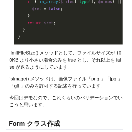
if
 (!
in_array
(
$files
[
'type'
], 
$mimes
) || !
in
$ret
 = 
false
;

    }

return
$ret
;

  }

limitFileSize() メソッドとして、ファイルサイズが 10
0KB より小さい場合のみを true とし、それ以上を fal
se が返るようにしています。
isImage() メソッドは、画像ファイル「png 」「jpg 」
「gif 」のみを許可する記述を行っています。
今回はデモなので、これくらいのバリデーションでい
こうと思います。
Form クラス作成