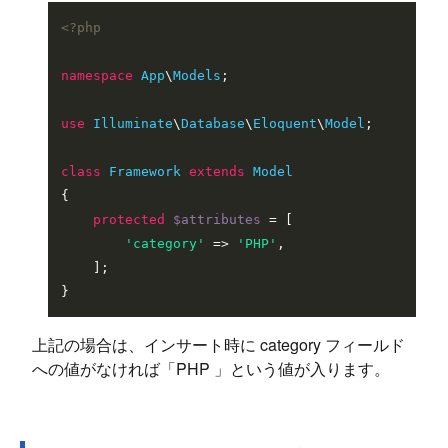
<?php
namespace
App
\
Models
;

use
Illuminate
\
Database
\
Eloquent
\
Model
;

class
Framework
extends
Model
{

protected
$attributes
 = [

'category'
 => 
'PHP'
,

    ];

上記の場合は、インサート時に category フィールド
への値がなければ「PHP 」という値が入ります。