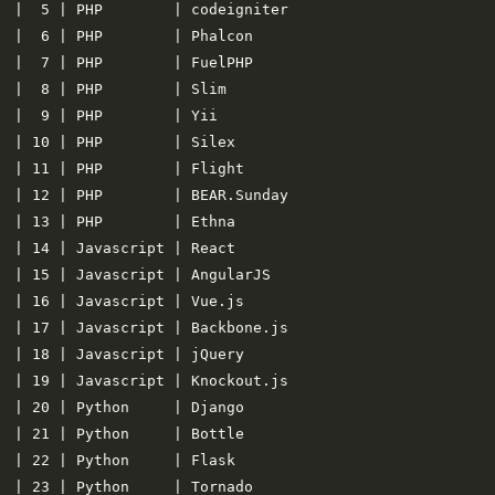
|  5 | PHP        | codeigniter

|  6 | PHP        | Phalcon

|  7 | PHP        | FuelPHP

|  8 | PHP        | Slim

|  9 | PHP        | Yii

| 10 | PHP        | Silex

| 11 | PHP        | Flight

| 12 | PHP        | BEAR.Sunday

| 13 | PHP        | Ethna

| 14 | Javascript | React

| 15 | Javascript | AngularJS

| 16 | Javascript | Vue.js

| 17 | Javascript | Backbone.js

| 18 | Javascript | jQuery

| 19 | Javascript | Knockout.js

| 20 | Python     | Django

| 21 | Python     | Bottle

| 22 | Python     | Flask

| 23 | Python     | Tornado
