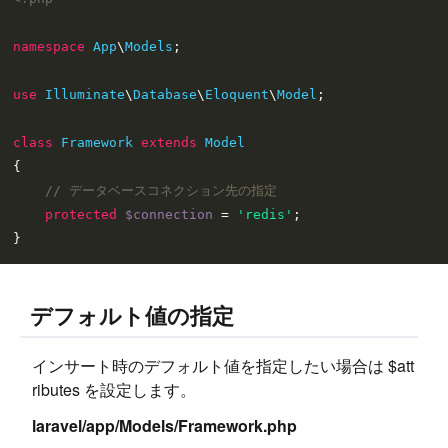
namespace
App
\
Models
;

use
Illuminate
\
Database
\
Eloquent
\
Model
;

class
Framework
extends
Model
{

// データベースコネクション先の指定
protected
$connection
 = 
'redis'
;

デフォルト値の指定
インサート時のデフォルト値を指定したい場合は $att
ributes を設定します。
laravel/app/Models/Framework.php