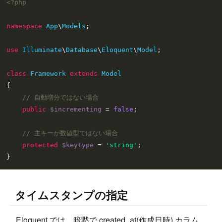
<?php
namespace
App
\
Models
;

use
Illuminate
\
Database
\
Eloquent
\
Model
;

class
Framework
extends
Model
{

// 自動増分ではない場合
public
$incrementing
 = 
false
;

// 主キーが数値型ではない場合
protected
$keyType
 = 
'string'
;

タイムスタンプの指定
Eloquent では、暗黙で created_at(作成日時) カラム