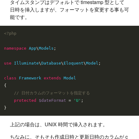
タイムスタンプはデフォルトで timestamp 型として
日時を挿入しますが、フォーマットを変更する事も可
能です。
<?php
namespace
App
\
Models
;

use
Illuminate
\
Database
\
Eloquent
\
Model
;

class
Framework
extends
Model
{

// 日付カラムのフォーマットを指定する
protected
$dateFormat
 = 
'U'
;

上記の場合は、UNIX 時間で挿入されます。
ちなみに、そもそも作成日時と更新日時のカラムが c