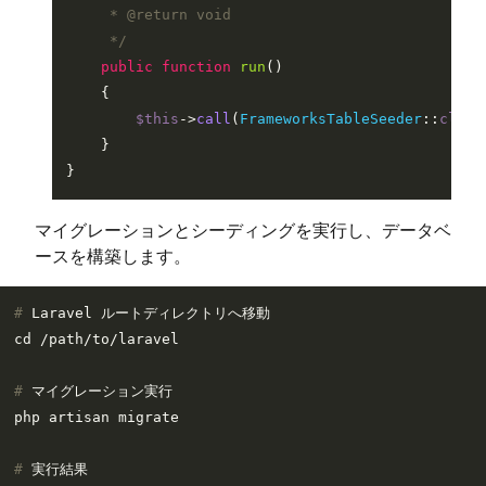
     * 
@return
 void

     */
public
function
run
(
)

{

$this
->
call
(
FrameworksTableSeeder
::
class
    }

マイグレーションとシーディングを実行し、データベ
ースを構築します。
# 
Laravel ルートディレクトリへ移動
# 
マイグレーション実行
# 
実行結果