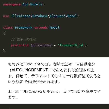
namespace
App
\
Models
;

use
Illuminate
\
Database
\
Eloquent
\
Model
;

class
Framework
extends
Model
{

// 主キーの指定
protected
$primaryKey
 = 
'framework_id'
;

ちなみに Eloquent では、暗黙で主キー＝自動増分
（AUTO_INCREMENT）であるとして処理されま
す。併せて、デフォルトでは主キーは数値型であると
いう想定で処理が行われます。
上記ルールに沿わない場合は、以下で設定を変更でき
ます。