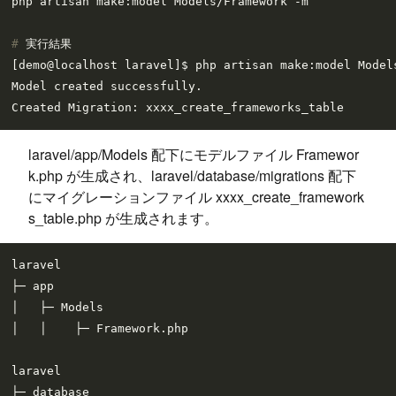
# 
実行結果
[demo@localhost laravel]$ php artisan make:model Models
Model created successfully.

laravel/app/Models 配下にモデルファイル Framewor
k.php が生成され、laravel/database/migrations 配下
にマイグレーションファイル xxxx_create_framework
s_table.php が生成されます。
laravel

├─ app

│   ├─ Models

│   │    ├─ Framework.php

laravel

├─ database
