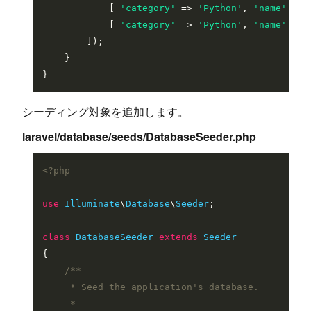
            [ 
'category'
 => 
'Python'
, 
'name'
 => 
            [ 
'category'
 => 
'Python'
, 
'name'
 => 
        ]);

    }

シーディング対象を追加します。
laravel/database/seeds/DatabaseSeeder.php
<?php
use
Illuminate
\
Database
\
Seeder
;

class
DatabaseSeeder
extends
Seeder
{

/**

     * Seed the application's database.

     *
