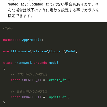
reated_at と updated_at ではない場合もあります。そ
んな場合は以下のように定数を設定する事でカラムを
指定できます。
<?php
namespace
App
\
Models
;

use
Illuminate
\
Database
\
Eloquent
\
Model
;

class
Framework
extends
Model
{

// 作成日時カラムの指定
const
CREATED_AT
 = 
'create_dt'
;

// 更新日時カラムの指定
const
UPDATED_AT
 = 
'update_dt'
;
