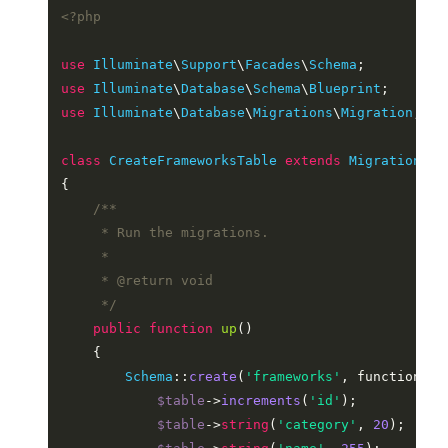
<?php
use
Illuminate
\
Support
\
Facades
\
Schema
use
Illuminate
\
Database
\
Schema
\
Blueprint
use
Illuminate
\
Database
\
Migrations
\
Migration
;

class
CreateFrameworksTable
extends
Migration
{

/**

     * Run the migrations.

     *

     * 
@return
 void

     */
public
function
up
(
)

{

Schema
::
create
(
'frameworks'
, function (B
$table
->
increments
(
'id'
);

$table
->
string
(
'category'
, 
20
);
