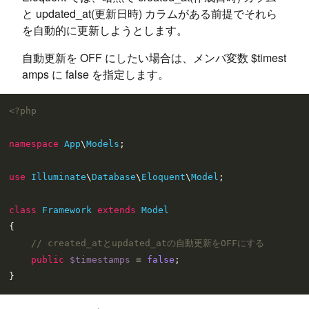
と updated_at(更新日時) カラムがある前提でそれら
を自動的に更新しようとします。
自動更新を OFF にしたい場合は、メンバ変数 $timest
amps に false を指定します。
<?php
namespace
App
\
Models
;

use
Illuminate
\
Database
\
Eloquent
\
Model
;

class
Framework
extends
Model
{

// created_atとupdated_atの自動更新をOFFにする
public
$timestamps
 = 
false
;
