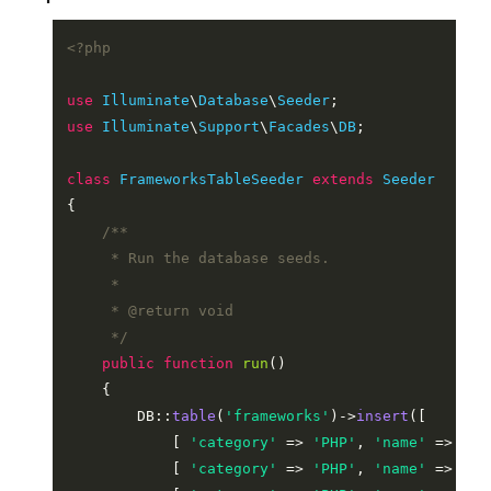
<?php
use
Illuminate
\
Database
\
Seeder
use
Illuminate
\
Support
\
Facades
\
DB
;

class
FrameworksTableSeeder
extends
Seeder
{

/**

     * Run the database seeds.

     *

     * 
@return
 void

     */
public
function
run
(
)

{

        DB::
table
(
'frameworks'
)->
insert
([

            [ 
'category'
 => 
'PHP'
, 
'name'
 => 
'La
            [ 
'category'
 => 
'PHP'
, 
'name'
 => 
'Sy