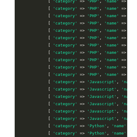
            [ 
'category'
 => 
'PHP'
, 
'name'
 => 
'Ca
            [ 
'category'
 => 
'PHP'
, 
'name'
 => 
'ze
            [ 
'category'
 => 
'PHP'
, 
'name'
 => 
'co
            [ 
'category'
 => 
'PHP'
, 
'name'
 => 
'Ph
            [ 
'category'
 => 
'PHP'
, 
'name'
 => 
'Fu
            [ 
'category'
 => 
'PHP'
, 
'name'
 => 
'Sl
            [ 
'category'
 => 
'PHP'
, 
'name'
 => 
'Yi
            [ 
'category'
 => 
'PHP'
, 
'name'
 => 
'Si
            [ 
'category'
 => 
'PHP'
, 
'name'
 => 
'Fl
            [ 
'category'
 => 
'PHP'
, 
'name'
 => 
'BE
            [ 
'category'
 => 
'PHP'
, 
'name'
 => 
'Et
            [ 
'category'
 => 
'Javascript'
, 
'name'
            [ 
'category'
 => 
'Javascript'
, 
'name'
            [ 
'category'
 => 
'Javascript'
, 
'name'
            [ 
'category'
 => 
'Javascript'
, 
'name'
            [ 
'category'
 => 
'Javascript'
, 
'name'
            [ 
'category'
 => 
'Javascript'
, 
'name'
            [ 
'category'
 => 
'Python'
, 
'name'
 => 
            [ 
'category'
 => 
'Python'
, 
'name'
 => 