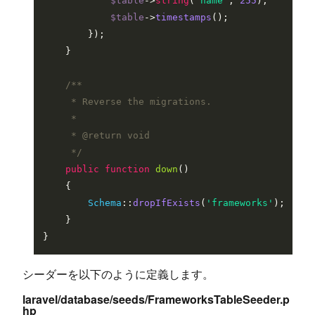
$table
->
string
(
'name'
, 
255
);

$table
->
timestamps
();

        });

    }

/**

     * Reverse the migrations.

     *

     * 
@return
 void

     */
public
function
down
(
)

{

Schema
::
dropIfExists
(
'frameworks'
);

    }

シーダーを以下のように定義します。
laravel/database/seeds/FrameworksTableSeeder.p
hp