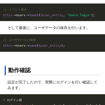
// イベント発火
$this
->Users->
touch
(
$user_entity
, 
'Users.login'
そして最後に、ユーザデータの保存を行います。
// ユーザデータの保存
$this
->Users->
save
(
$user_entity
動作確認
設定が完了したので、実際にログインを行い確認して
みます。
# 
ログイン前