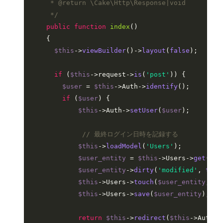
     * 
@return
 \Cake\Http\Response|void

     */
public
function
index
(
)

{

$this
->
viewBuilder
()->
layout
(
false
);

if
 (
$this
->request->
is
(
'post'
)) {

$user
 = 
$this
->Auth->
identify
();

if
 (
$user
) {

$this
->Auth->
setUser
(
$user
);

// 最終ログイン日時を記録する
$this
->
loadModel
(
'Users'
);

$user_entity
 = 
$this
->Users->
get
(
$us
$user_entity
->
dirty
(
'modified'
, 
true
$this
->Users->
touch
(
$user_entity
, 
'U
$this
->Users->
save
(
$user_entity
);

return
$this
->
redirect
(
$this
->Auth->