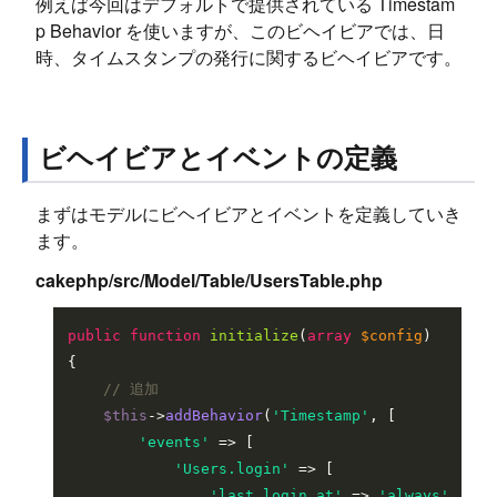
例えば今回はデフォルトで提供されている Timestam
p Behavior を使いますが、このビヘイビアでは、日
時、タイムスタンプの発行に関するビヘイビアです。
ビヘイビアとイベントの定義
まずはモデルにビヘイビアとイベントを定義していき
ます。
cakephp/src/Model/Table/UsersTable.php
public
function
initialize
(
array
$config
{

// 追加
$this
->
addBehavior
(
'Timestamp'
, [

'events'
 => [

'Users.login'
 => [

'last_login_at'
 => 
'always'