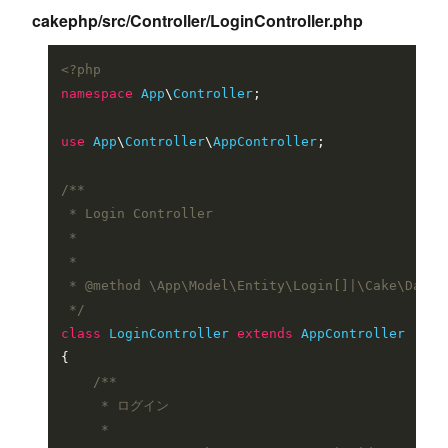
cakephp/src/Controller/LoginController.php
<?php
namespace
App
\
Controller
;

use
App
\
Controller
\
AppController
;

/**

 * Login Controller

 *

 *

 * 
@method
 \App\Model\Entity\Login[]|\Cake\Datas
 */
class
LoginController
extends
AppController
{

/**

     * ログイン

     *
