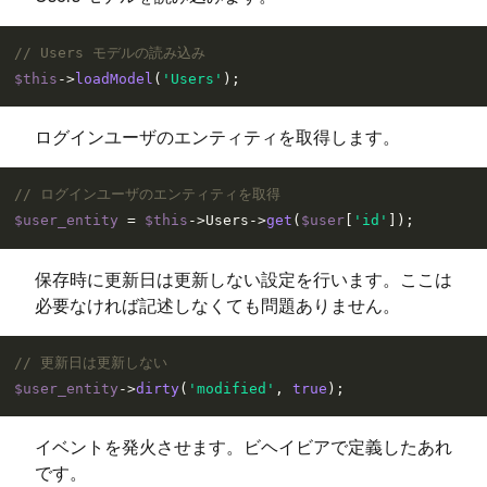
// Users モデルの読み込み
$this
->
loadModel
(
'Users'
ログインユーザのエンティティを取得します。
// ログインユーザのエンティティを取得
$user_entity
 = 
$this
->Users->
get
(
$user
[
'id'
保存時に更新日は更新しない設定を行います。ここは
必要なければ記述しなくても問題ありません。
// 更新日は更新しない
$user_entity
->
dirty
(
'modified'
, 
true
イベントを発火させます。ビヘイビアで定義したあれ
です。