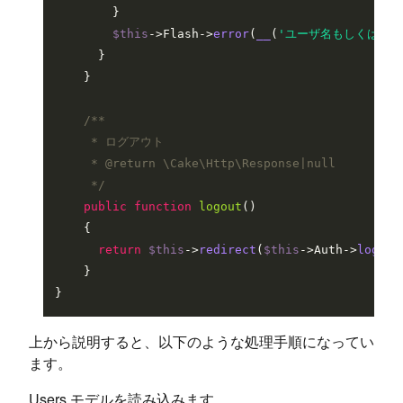
        }

$this
->Flash->
error
(
__
(
'ユーザ名もしくはパス
      }

    }

/**

     * ログアウト

     * 
@return
 \Cake\Http\Response|null

     */
public
function
logout
(
)

{

return
$this
->
redirect
(
$this
->Auth->
logout
    }

上から説明すると、以下のような処理手順になってい
ます。
Users モデルを読み込みます。