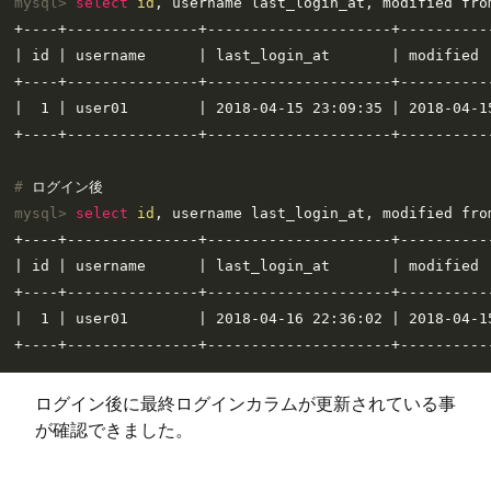
mysql> 
select
id
, username last_login_at, modified fro
+----+---------------+---------------------+-----------
| id | username      | last_login_at       | modified  
+----+---------------+---------------------+-----------
|  1 | user01        | 2018-04-15 23:09:35 | 2018-04-15
# 
ログイン後
mysql> 
select
id
, username last_login_at, modified fro
+----+---------------+---------------------+-----------
| id | username      | last_login_at       | modified  
+----+---------------+---------------------+-----------
|  1 | user01        | 2018-04-16 22:36:02 | 2018-04-15
ログイン後に最終ログインカラムが更新されている事
が確認できました。