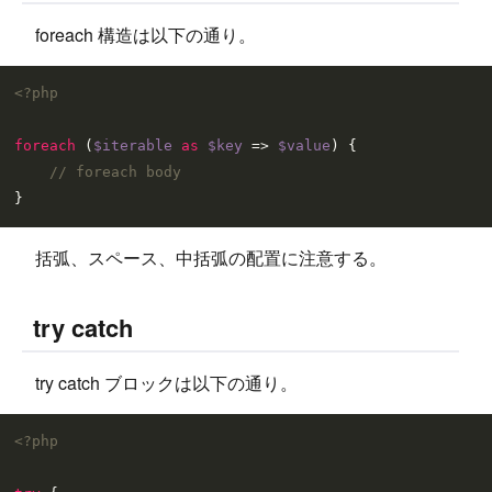
foreach 構造は以下の通り。
<?php
foreach
 (
$iterable
as
$key
 => 
$value
) {

// foreach body
括弧、スペース、中括弧の配置に注意する。
try catch
try catch ブロックは以下の通り。
<?php