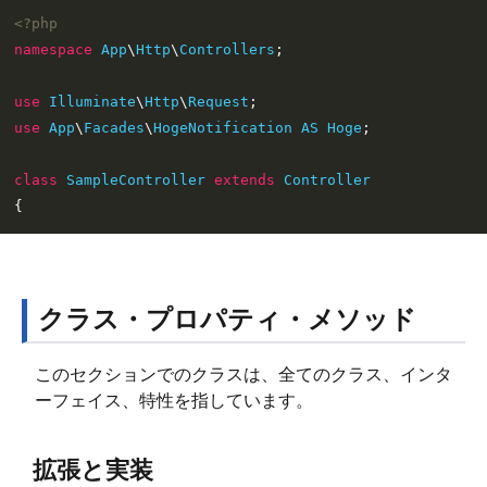
<?php
namespace
App
\
Http
\
Controllers
;

use
Illuminate
\
Http
\
Request
use
App
\
Facades
\
HogeNotification
AS
Hoge
;

class
SampleController
extends
Controller
クラス・プロパティ・メソッド
このセクションでのクラスは、全てのクラス、インタ
ーフェイス、特性を指しています。
拡張と実装