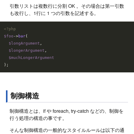
引数リストは複数行に分割 OK 。その場合は第一引数
も改行し、1行に 1 つの引数を記述する。
<?php
$foo
->
bar
(

$longArgument
,

$longerArgument
,

$muchLongerArgument
制御構造
制御構造とは、if や foreach, try-catch などの、制御を
行う処理の構造の事です。
そんな制御構造の一般的なスタイルルールは以下の通