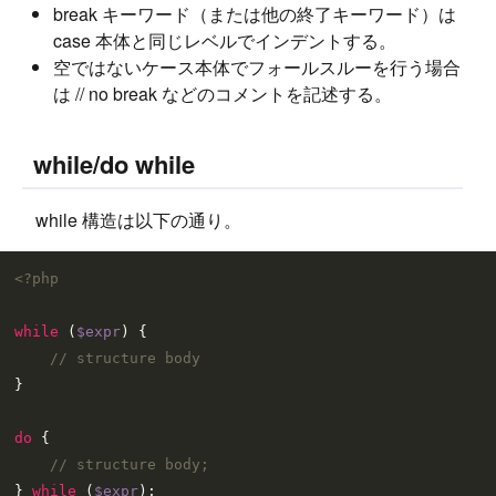
break キーワード（または他の終了キーワード）は
case 本体と同じレベルでインデントする。
空ではないケース本体でフォールスルーを行う場合
は // no break などのコメントを記述する。
while/do while
while 構造は以下の通り。
<?php
while
 (
$expr
) {

// structure body
}

do
 {

// structure body;
} 
while
 (
$expr