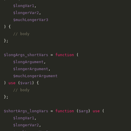
$longVar1
,

$longerVar2
,

$muchLongerVar3
) 
{

// body
};

$longArgs_shortVars
 = 
function
 (
$longArgument
,

$longerArgument
,

$muchLongerArgument
) 
use
 (
$var1
) 
{

// body
};

$shortArgs_longVars
 = 
function
 (
$arg
) 
use
 (
$longVar1
,

$longerVar2
,
