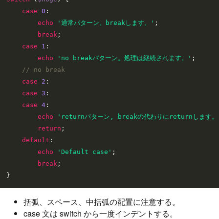
case
0
:

echo
'通常パターン。breakします。'
;

break
;

case
1
:

echo
'no breakパターン。処理は継続されます。'
;

// no break
case
2
:

case
3
:

case
4
:

echo
'returnパターン, breakの代わりにreturnします。
return
;

default
:

echo
'Default case'
;

break
;

括弧、スペース、中括弧の配置に注意する。
case 文は switch から一度インデントする。