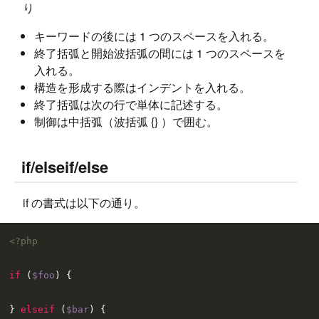
り
キーワードの後には 1 つのスペースを入れる。
終了括弧と開始波括弧の間には 1 つのスペースを
入れる。
構造を形成する際はインデントを入れる。
終了括弧は次の行で単体に記述する。
制御は中括弧（波括弧 {} ）で囲む。
if/elseif/else
if の書式は以下の通り。
<?php
if
 (
$foo
) {

} 
elseif
 (
$bar
) {
