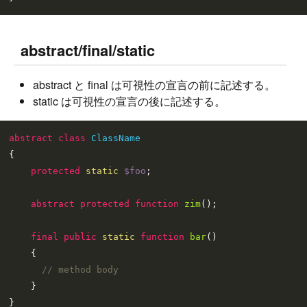
abstract/final/static
abstract と final は可視性の宣言の前に記述する。
static は可視性の宣言の後に記述する。
abstract
class
ClassName
{

protected
static
$foo
;

abstract
protected
function
zim
(
)
;

final
public
static
function
bar
(
)

{

// method body
    }
