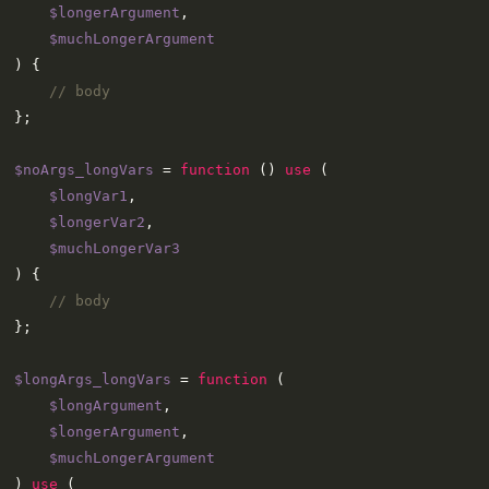
$longerArgument
,

$muchLongerArgument
) 
{

// body
};

$noArgs_longVars
 = 
function
 (
) 
use
 (
$longVar1
,

$longerVar2
,

$muchLongerVar3
) 
{

// body
};

$longArgs_longVars
 = 
function
 (
$longArgument
,

$longerArgument
,

$muchLongerArgument
) 
use
 (