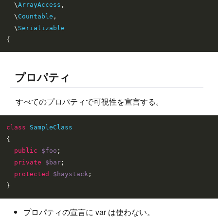
  \
ArrayAccess
,

  \
Countable
,

  \
Serializable
プロパティ
すべてのプロパティで可視性を宣言する。
class
SampleClass
{

public
$foo
;

private
$bar
;

protected
$haystack
;

プロパティの宣言に var は使わない。