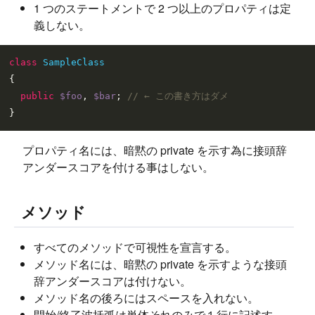
1 つのステートメントで 2 つ以上のプロパティは定
義しない。
class
SampleClass
{

public
$foo
, 
$bar
; 
// ← この書き方はダメ
プロパティ名には、暗黙の private を示す為に接頭辞
アンダースコアを付ける事はしない。
メソッド
すべてのメソッドで可視性を宣言する。
メソッド名には、暗黙の private を示すような接頭
辞アンダースコアは付けない。
メソッド名の後ろにはスペースを入れない。
開始/終了波括弧は単体それのみで１行に記述す