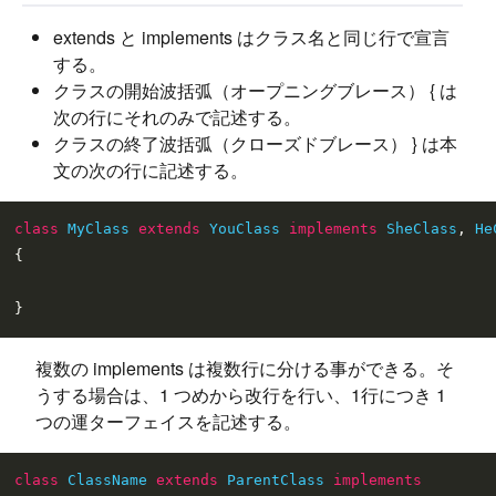
extends と implements はクラス名と同じ行で宣言
する。
クラスの開始波括弧（オープニングブレース） { は
次の行にそれのみで記述する。
クラスの終了波括弧（クローズドブレース） } は本
文の次の行に記述する。
class
MyClass
extends
YouClass
implements
SheClass
, 
He
{

複数の implements は複数行に分ける事ができる。そ
うする場合は、1 つめから改行を行い、1行につき 1
つの運ターフェイスを記述する。
class
ClassName
extends
ParentClass
implements