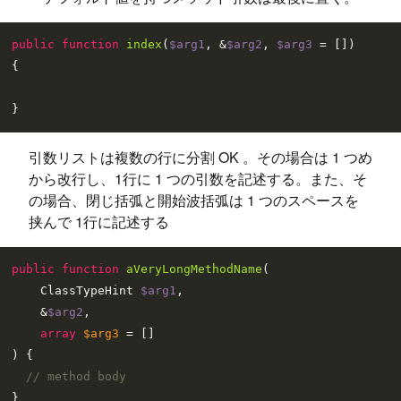
public
function
index
(
$arg1
, &
$arg2
, 
$arg3
 = []
{

引数リストは複数の行に分割 OK 。その場合は 1 つめ
から改行し、1行に 1 つの引数を記述する。また、そ
の場合、閉じ括弧と開始波括弧は 1 つのスペースを
挟んで 1行に記述する
public
function
aVeryLongMethodName
(
    ClassTypeHint 
$arg1
,

    &
$arg2
,

array
$arg3
) 
{

// method body