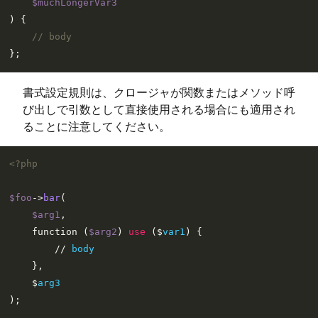
$muchLongerVar3
) 
{

// body
書式設定規則は、クロージャが関数またはメソッド呼
び出しで引数として直接使用される場合にも適用され
ることに注意してください。
<?php
$foo
->
bar
(

$arg1
,

    function (
$arg2
) 
use
 ($
var1
) {

        // 
body
    },

    $
arg3