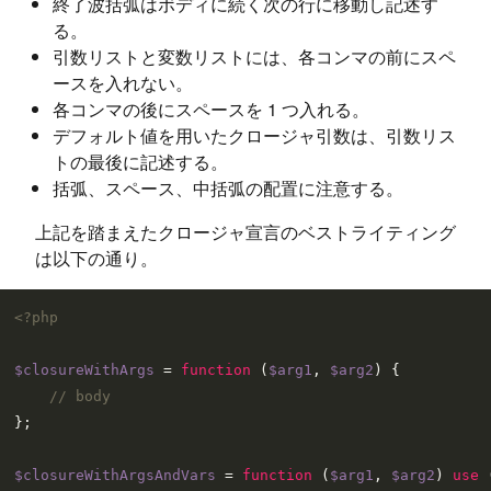
終了波括弧はボディに続く次の行に移動し記述す
る。
引数リストと変数リストには、各コンマの前にスペ
ースを入れない。
各コンマの後にスペースを 1 つ入れる。
デフォルト値を用いたクロージャ引数は、引数リス
トの最後に記述する。
括弧、スペース、中括弧の配置に注意する。
上記を踏まえたクロージャ宣言のベストライティング
は以下の通り。
<?php
$closureWithArgs
 = 
function
 (
$arg1
, 
$arg2
) 
{

// body
};

$closureWithArgsAndVars
 = 
function
 (
$arg1
, 
$arg2
) 
use
 