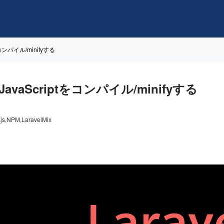
tをコンパイル/minifyする
やJavaScriptをコンパイル/minifyする
.js,NPM,LaravelMix