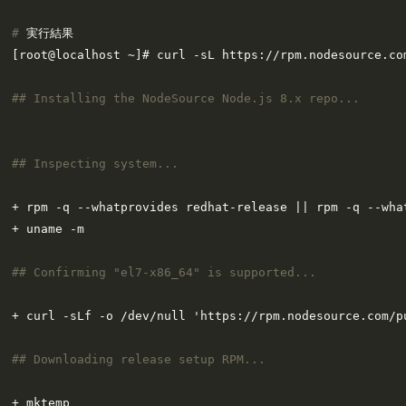
# 
実行結果
#
# Installing the NodeSource Node.js 8.x repo...
#
# Inspecting system...
+ rpm -q --whatprovides redhat-release || rpm -q --wha
#
# Confirming "el7-x86_64" is supported...
#
# Downloading release setup RPM...
+ mktemp
