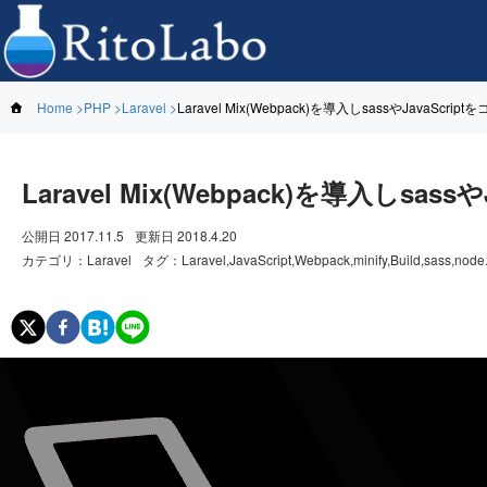
Home
PHP
Laravel
Laravel Mix(Webpack)を導入しsassやJavaScrip
Laravel Mix(Webpack)を導入しsass
公開日
2017.11.5
更新日
2018.4.20
カテゴリ
：
Laravel
タグ
：
Laravel,JavaScript,Webpack,minify,Build,sass,node