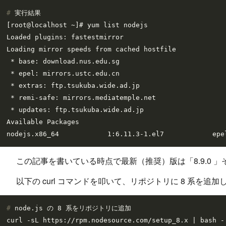
# 
実行結果
[root@localhost ~]# yum list nodejs                   
Loaded plugins: fastestmirror

Loading mirror speeds from cached hostfile

 * base: download.nus.edu.sg

 * epel: mirrors.ustc.edu.cn

 * extras: ftp.tsukuba.wide.ad.jp

 * remi-safe: mirrors.mediatemple.net

 * updates: ftp.tsukuba.wide.ad.jp

Available Packages

この記事を書いている時点で最新（推奨）版は「8.9.0 
以下の curl コマンドを叩いて、リポジトリに 8 系を追加
# 
node.js の 8 系をリポジトリに追加