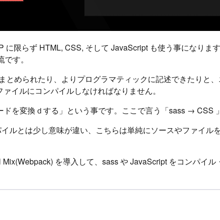
に限らず HTML, CSS, そして JavaScript も使う事になりま
流です。
や変数でまとめられたり、よりプログラマティックに記述できたり
CSS ファイルにコンパイルしなければなりません。
を変換ｄする」という事です。ここで言う「sass → CSS 」「s
コンパイルとは少し意味が違い、こちらは単純にソースやファイ
Mix(Webpack) を導入して、sass や JavaScript をコ