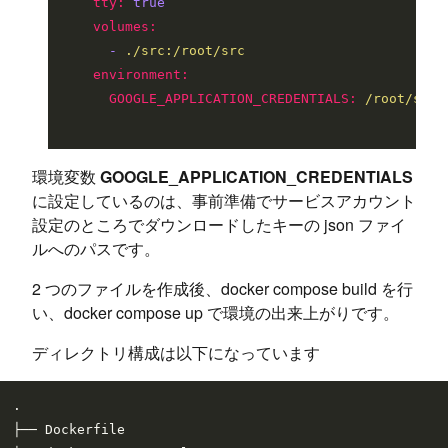
tty:
true
volumes:
-
./src:/root/src
environment:
GOOGLE_APPLICATION_CREDENTIALS:
/root/src/
環境変数
GOOGLE_APPLICATION_CREDENTIALS
に設定しているのは、事前準備でサービスアカウント
設定のところでダウンロードしたキーの json ファイ
ルへのパスです。
2 つのファイルを作成後、docker compose build を行
い、docker compose up で環境の出来上がりです。
ディレクトリ構成は以下になっています
.

├── Dockerfile
