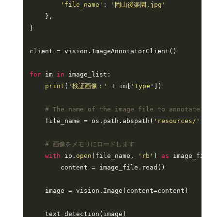
'file_name'
: 
'岡山後楽園.jpg'
    },

]

client = vision.ImageAnnotatorClient()

for
 im 
in
 image_list:

print
(
'検証画像：'
 + im[
'type'
])

# The name of the image file to annotate
    file_name = os.path.abspath(
'resources/'
 + i
# 画像をメモリにロードします
with
 io.
open
(file_name, 
'rb'
) 
as
 image_file:

        content = image_file.read()

    image = vision.Image(content=content)
