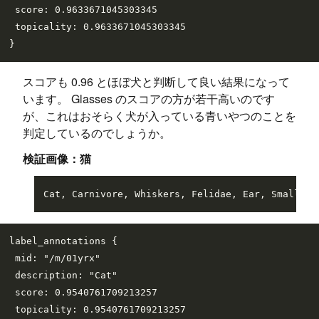
 score: 0.9633671045303345

 topicality: 0.9633671045303345

スコアも 0.96 とほぼ犬と判断して良い結果になって
います。 Glasses のスコアの方が若干高いのです
が、これはおそらく犬が入っている青いやつのことを
判定しているのでしょうか。
検証画像：猫
label_annotations {

 mid: "/m/01yrx"

 description: "Cat"

 score: 0.9540761709213257

 topicality: 0.9540761709213257
