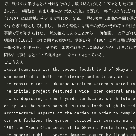
で、残りの大半はもとの田畑をそのまま取り込んだ明るく広々とした庭園で
あった。 綱政は ｢あまり手をかけない景色」と喜び、 毎日のように訪れた
(1700) には敷地が今とほぼ同じ姿となる。 歴代藩主も政務の合間を過ご
やすらぎの場として利用し、 庭園や建物には藩主の好みやその時々の社会
事情で手が加えられた。 城の後ろにあることから 「御後園」 と呼ばれた
明治4年(1871) に後楽園と改称され、明治17年 (1884)に岡山県に譲渡
一般公開が始まった。 その後、水害や戦災にも見舞われたが、江戸時代の
図や古写真にもとづいて復興され、今日にいたっている。

ごこうえん

Ikeda Tsunamasa was the second feudal lord of Okayama, 
who excelled at both the literary and military arts.

The construction of Okayama Korakuen Garden started in 
The initial project featured a wide, open central area
lawns, depicting a countryside landscape, which future
enjoy. As the years passed, various lords slightly mod
architectural aspects of the garden in order to comply
current fashion. The garden received its current name "
1884 the Ikeda Clan ceded it to Okayama Prefecture, whi
the general public. Severe damages caused by floods dur