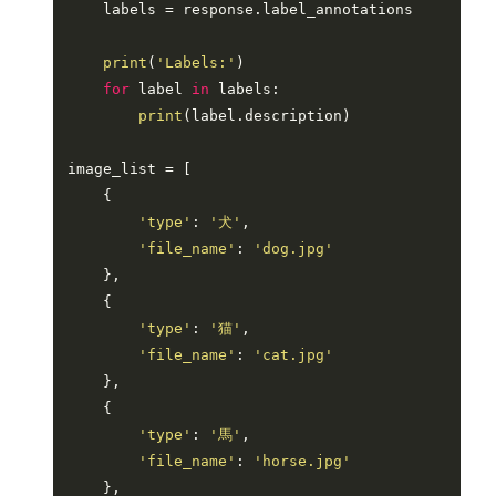
    labels = response.label_annotations

print
(
'Labels:'
)

for
 label 
in
 labels:

print
(label.description)

image_list = [

    {

'type'
: 
'犬'
,

'file_name'
: 
'dog.jpg'
    },

    {

'type'
: 
'猫'
,

'file_name'
: 
'cat.jpg'
    },

    {

'type'
: 
'馬'
,

'file_name'
: 
'horse.jpg'
    },
