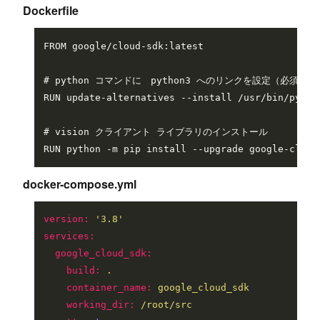
Dockerfile
FROM google/cloud-sdk:latest

# python コマンドに　python3 へのリンクを設定（必須では
RUN update-alternatives --install /usr/bin/pytho
# vision クライアント ライブラリのインストール

docker-compose.yml
version:
'3.8'
services:
google_cloud_sdk:
build:
.
container_name:
google_cloud_sdk
working_dir:
/root/src