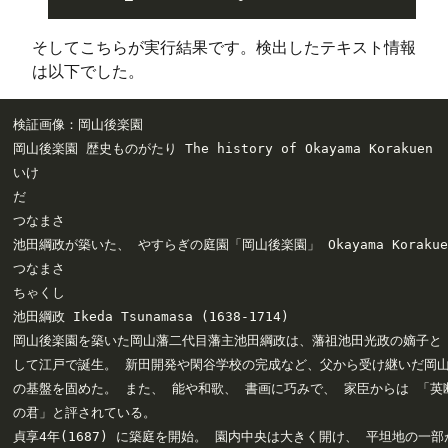
そしてこちらが実行結果です。検出したテキスト情報
は以下でした。
検証画像：岡山後楽園

岡山後楽園 歴史ものがたり The history of Okayama Korakuen

いけ

だ

つなまさ

池田綱政が築いた、 やすらぎの庭園「岡山後楽園」 Okayama Korakuen : a l
つなまさ

ちゃくし

池田綱政 Ikeda Tsunamasa (1638-1714)

岡山後楽園を築いた岡山藩二代目藩主池田綱政は、藩祖池田光政の嫡子と

して江戸で誕生。 新田開発や閑谷学校の完成など、父から受け継いだ岡山
の基盤を固めた。 また、 能や和歌、 書画に巧みで、 家臣からは 「英
の君」と評されている。

貞享4年(1687) に築庭を開始。 園内中央は大きく開け、 平坦地の一部