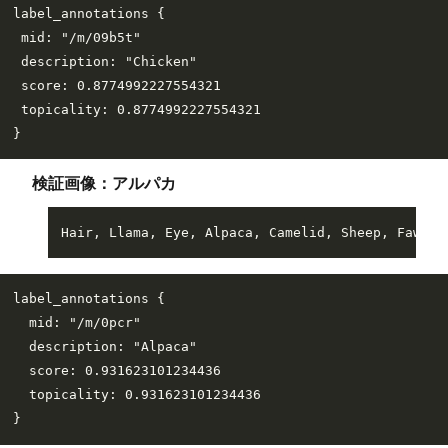
label_annotations {

 mid: "/m/09b5t"

 description: "Chicken"

 score: 0.8774992227554321

 topicality: 0.8774992227554321

検証画像：アルパカ
label_annotations {

  mid: "/m/0pcr"

  description: "Alpaca"

  score: 0.931623101234436

  topicality: 0.931623101234436
