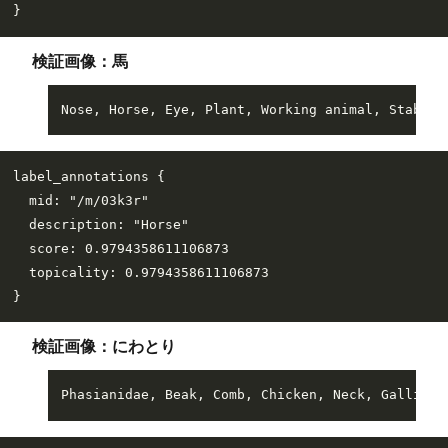
検証画像：馬
label_annotations {

  mid: "/m/03k3r"

  description: "Horse"

  score: 0.9794358611106873

  topicality: 0.9794358611106873

検証画像：にわとり