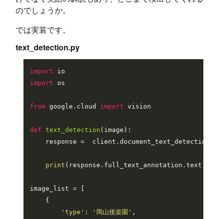
のでしょうか。
では実装です。
text_detection.py
import
import
 os

from
 google.cloud 
import
 vision

def
text_detection
(
image
):

    response =  client.document_text_detection(i
print
(response.full_text_annotation.text)

image_list = [

    {

'type'
: 
'岡山後楽園'
,
