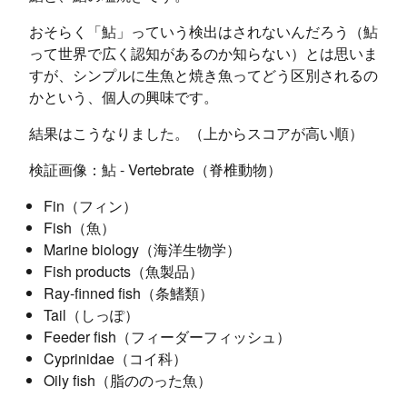
おそらく「鮎」っていう検出はされないんだろう（鮎
って世界で広く認知があるのか知らない）とは思いま
すが、シンプルに生魚と焼き魚ってどう区別されるの
かという、個人の興味です。
結果はこうなりました。（上からスコアが高い順）
検証画像：鮎 - Vertebrate（脊椎動物）
Fin（フィン）
Fish（魚）
Marine biology（海洋生物学）
Fish products（魚製品）
Ray-finned fish（条鰭類）
Tail（しっぽ）
Feeder fish（フィーダーフィッシュ）
Cyprinidae（コイ科）
Oily fish（脂ののった魚）