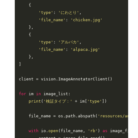
    {

'type'
: 
'にわとり'
,

'file_name'
: 
'chicken.jpg'
    },

    {

'type'
: 
'アルパカ'
,

'file_name'
: 
'alpaca.jpg'
    },

]

client = vision.ImageAnnotatorClient()

for
 im 
in
 image_list:

print
(
'検証タイプ：'
 + im[
'type'
])

    file_name = os.path.abspath(
'resources/anima
with
 io.
open
(file_name, 
'rb'
) 
as
 image_file:
