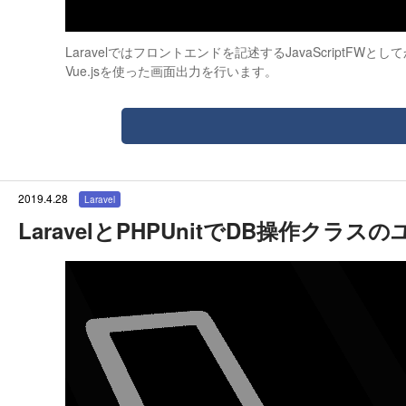
Laravelではフロントエンドを記述するJavaScriptFW
Vue.jsを使った画面出力を行います。
2019.4.28
Laravel
LaravelとPHPUnitでDB操作クラ